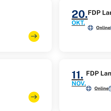
20.
FDP La
OKT.
Online
11.
FDP Lan
NOV.
Online