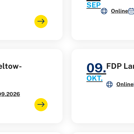
SEP
Online
09.
eltow-
FDP La
OKT.
Online
09.2026